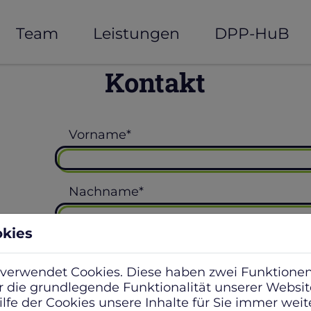
Team
Leistungen
DPP-HuB
Kontakt
Vorname
*
Nachname
*
okies
E-Mail
*
verwendet Cookies. Diese haben zwei Funktionen
für die grundlegende Funktionalität unserer Webs
lfe der Cookies unsere Inhalte für Sie immer weit
Nachricht
*